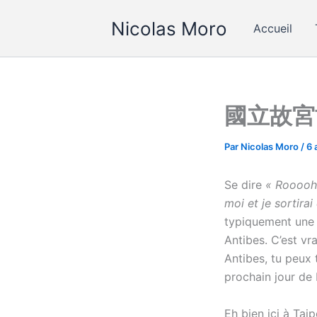
Aller
Nicolas Moro
au
Accueil
contenu
國立故宮博物
Par
Nicolas Moro
/
6 
Se dire
« Rooooh,
moi et je sortirai
typiquement une 
Antibes. C’est vra
Antibes, tu peux 
prochain jour de 
Eh bien ici à Tai